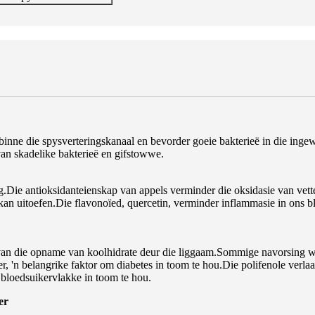
inne die spysverteringskanaal en bevorder goeie bakterieë in die ingew
n skadelike bakterieë en gifstowwe.
g.Die antioksidanteienskap van appels verminder die oksidasie van vett
an uitoefen.Die flavonoïed, quercetin, verminder inflammasie in ons blo
 van die opname van koolhidrate deur die liggaam.Sommige navorsing wat
 'n belangrike faktor om diabetes in toom te hou.Die polifenole verlaa
e bloedsuikervlakke in toom te hou.
er