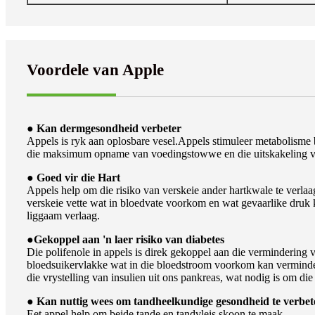
Voordele van Apple
● Kan dermgesondheid verbeter
Appels is ryk aan oplosbare vesel.Appels stimuleer metabolisme b
die maksimum opname van voedingstowwe en die uitskakeling va
● Goed vir die Hart
Appels help om die risiko van verskeie ander hartkwale te verlaa
verskeie vette wat in bloedvate voorkom en wat gevaarlike druk k
liggaam verlaag.
●
Gekoppel aan 'n laer risiko van diabetes
Die polifenole in appels is direk gekoppel aan die vermindering
bloedsuikervlakke wat in die bloedstroom voorkom kan verminder,
die vrystelling van insulien uit ons pankreas, wat nodig is om di
● Kan nuttig wees om tandheelkundige gesondheid te verbet
Eet appel help om beide tande en tandvleis skoon te maak.