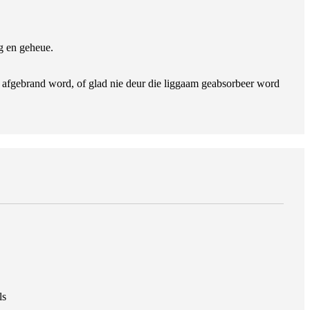
ng en geheue.
r afgebrand word, of glad nie deur die liggaam geabsorbeer word
ls