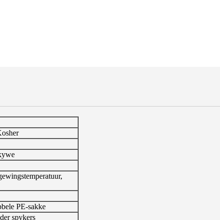
osher
skywe
gewingstemperatuur,
bbele PE-sakke
nder spykers