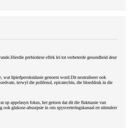
ande.Hierdie prebiotiese effek lei tot verbeterde gesondheid deur
e, wat lipiedperoksidasie genoem word.Dit neutraliseer ook
edvate, terwyl die polifenol, epicatechin, die bloeddruk in die
 op appelasyn fokus, het getoon dat dit die fluktuasie van
g ook glukose-absorpsie in ons spysverteringskanaal en stimuleer