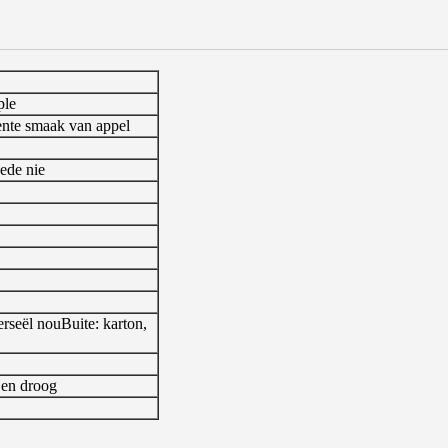
ple
rente smaak van appel
ede nie
rseël nou
Buite: karton,
 en droog