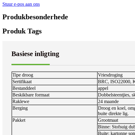
Stuur e-pos aan ons
Produkbesonderhede
Produk Tags
Basiese inligting
Tipe droog
Vriesdroging
Sertifikaat
BRC, ISO22000, K
Bestanddeel
appel
Beskikbare formaat
Dobbelsteentjies, 
Raklewe
24 maande
Berging
Droog en koel, om
buite direkte lig.
Pakket
Grootmaat
Binne: Stofsuig du
Buite: kartonne so