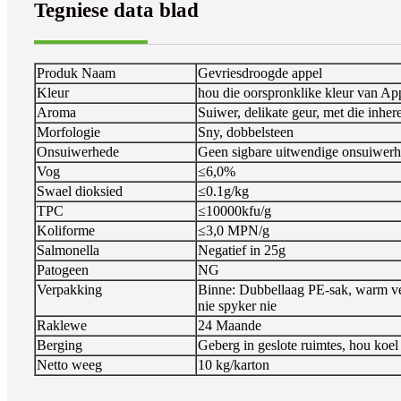
Tegniese data blad
Produk Naam
Gevriesdroogde appel
Kleur
hou die oorspronklike kleur van Ap
Aroma
Suiwer, delikate geur, met die inhe
Morfologie
Sny, dobbelsteen
Onsuiwerhede
Geen sigbare uitwendige onsuiwerh
Vog
≤6,0%
Swael dioksied
≤0.1g/kg
TPC
≤10000kfu/g
Koliforme
≤3,0 MPN/g
Salmonella
Negatief in 25g
Patogeen
NG
Verpakking
Binne: Dubbellaag PE-sak, warm ve
nie spyker nie
Raklewe
24 Maande
Berging
Geberg in geslote ruimtes, hou koel
Netto weeg
10 kg/karton