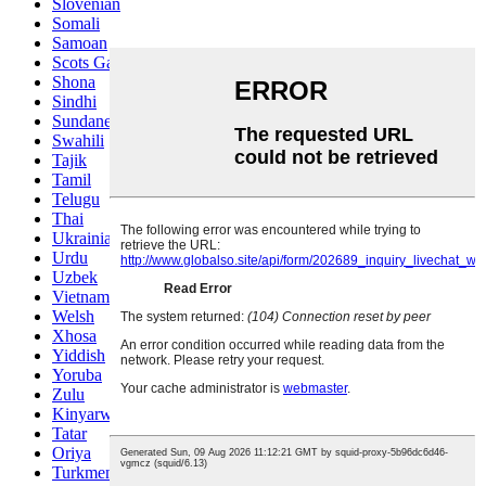
Slovenian
Somali
Samoan
Scots Gaelic
Shona
Sindhi
Sundanese
Swahili
Tajik
Tamil
Telugu
Thai
Ukrainian
Urdu
Uzbek
Vietnamese
Welsh
Xhosa
Yiddish
Yoruba
Zulu
Kinyarwanda
Tatar
Oriya
Turkmen