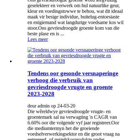
geselekteer en verwerk om hul natuurlike geur,
kleur en voedingstowwe te behou, wat dit ideaal
maak vir besige individue, buitelug-entoesiaste
en enigiemand wat langdurige voedsame kos wil
stoor.Ons gevriesdroogde groente kom van die
beste plase en is ...
Lees meer
Tendens oor gesonde versnaperinge
verhoog die verbruik van
gevriesdroogde vrugte en groente
2023-2028
deur admin op 24-03-20
Die wêreldwye gevriesdroogde vrugte- en
groentemark sal na verwagting 'n CAGR van
6.60% oor die volgende vyf jaar registreer.Oor
die mediumtermyn het die groeiende
voedselverwerkingsektor en die groot vraag na
eetgereed- of geriefskosprodukte onder