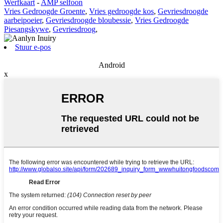
Werfkaart
-
AMP selfoon
Vries Gedroogde Groente
,
Vries gedroogde kos
,
Gevriesdroogde
aarbeipoeier
,
Gevriesdroogde bloubessie
,
Vries Gedroogde
Piesangskywe
,
Gevriesdroog
,
Stuur e-pos
Android
x