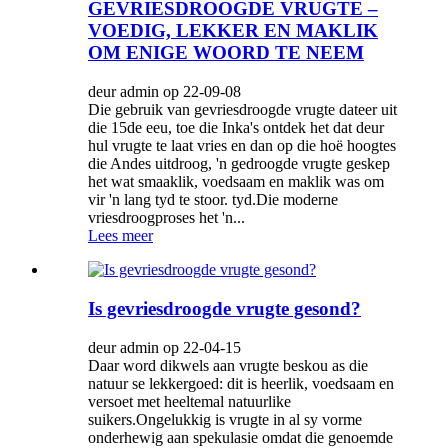
GEVRIESDROOGDE VRUGTE –
VOEDIG, LEKKER EN MAKLIK
OM ENIGE WOORD TE NEEM
deur admin op 22-09-08
Die gebruik van gevriesdroogde vrugte dateer uit
die 15de eeu, toe die Inka's ontdek het dat deur
hul vrugte te laat vries en dan op die hoë hoogtes
die Andes uitdroog, 'n gedroogde vrugte geskep
het wat smaaklik, voedsaam en maklik was om
vir 'n lang tyd te stoor. tyd.Die moderne
vriesdroogproses het 'n...
Lees meer
Is gevriesdroogde vrugte gesond?
deur admin op 22-04-15
Daar word dikwels aan vrugte beskou as die
natuur se lekkergoed: dit is heerlik, voedsaam en
versoet met heeltemal natuurlike
suikers.Ongelukkig is vrugte in al sy vorme
onderhewig aan spekulasie omdat die genoemde